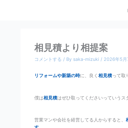
内
容
を
ス
キ
ッ
相見積より相提案
プ
コメントする
/ By
saka-mizuki
/
2026年5月
リフォームや新築の時
に、良く
相見積
って取
僕は
相見積
はぜひ取ってくださいっていうス
営業マンや会社を経営してる人からすると、
す。