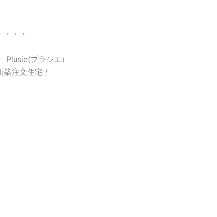
・・・・・
lusie(プラシエ）
新築注文住宅 /
、