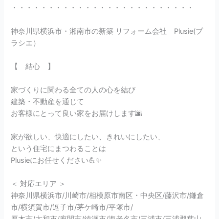
・・・・・・・・・・・・・・・・・・・・・・・・・
神奈川県横浜市・湘南市の新築 リフォーム会社 Plusie(プ
ラシエ）
【 結心 】
家づくりに関わる全ての人の心を結び
建築・不動産を通じて
お客様にとって良い家をお届けします🌆
家が欲しい、快適にしたい、きれいにしたい、
という住宅にまつわることは
Plusieにお任せください💪✨
＜ 対応エリア ＞
神奈川県横浜市/川崎市/相模原市南区・中央区/藤沢市/鎌倉
市/横須賀市/逗子市/茅ケ崎市/平塚市/
厚木市/大和市/座間市/綾瀬市/海老名市/三浦市/三浦郡葉山