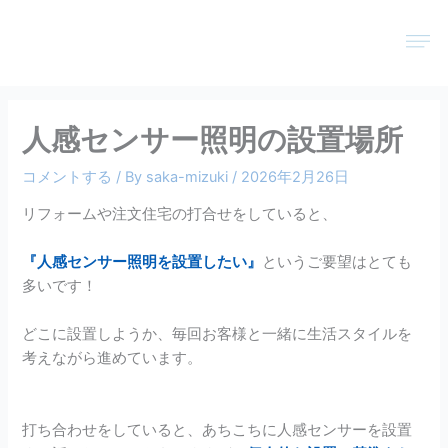
内
メ
容
ニ
を
ュ
ス
ー
キ
人感センサー照明の設置場所
ッ
プ
コメントする
/ By
saka-mizuki
/
2026年2月26日
リフォームや注文住宅の打合せをしていると、
『人感センサー照明を設置したい』
というご要望はとても
多いです！
どこに設置しようか、毎回お客様と一緒に生活スタイルを
考えながら進めています。
打ち合わせをしていると、あちこちに人感センサーを設置