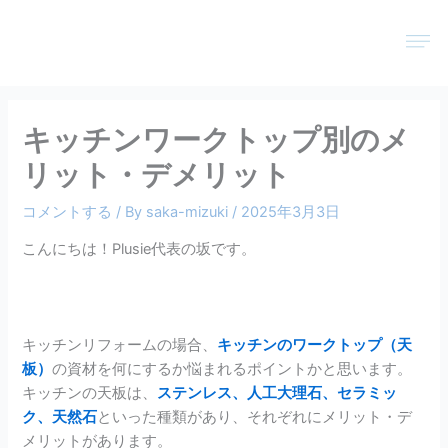
内
メ
容
ニ
を
ュ
ス
ー
キ
キッチンワークトップ別のメ
ッ
プ
リット・デメリット
コメントする
/ By
saka-mizuki
/
2025年3月3日
こんにちは！Plusie代表の坂です。
キッチンリフォームの場合、
キッチンのワークトップ（天
板）
の資材を何にするか悩まれるポイントかと思います。
キッチンの天板は、
ステンレス、人工大理石、セラミッ
ク、天然石
といった種類があり、それぞれにメリット・デ
メリットがあります。