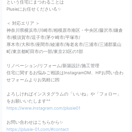
という住宅にまつわることは
Plusieにお任せください💪✨
＜ 対応エリア ＞
神奈川県横浜市/川崎市/相模原市南区・中央区/藤沢市/鎌倉
市/横須賀市/逗子市/茅ケ崎市/平塚市/
厚木市/大和市/座間市/綾瀬市/海老名市/三浦市/三浦郡葉山
町/東京都町田市の一部/東京23区の1部
リノベーション/リフォーム/新築設計/施工管理
住宅に関するお悩みご相談はInstagramDM、HPお問い合わ
せフォームよりお気軽に💌
よろしければインスタグラムの「いいね」や「フォロー」
をお願いいたします^^
https://www.instagram.com/plusie01
お問い合わせはこちらから✨
https://plusie-01.com/#contact