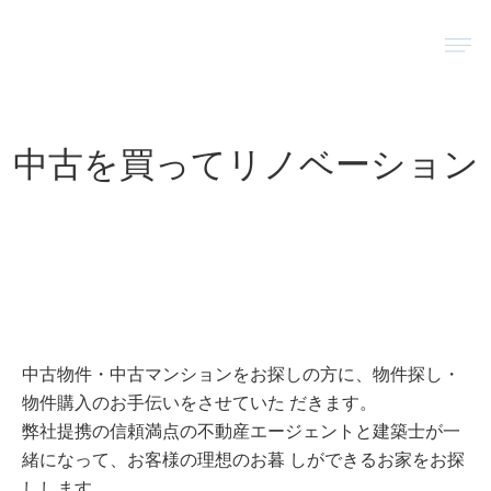
内
メ
容
ニ
を
ュ
ス
ー
キ
ッ
中古を買ってリノベーション
プ
中古物件・中古マンションをお探しの方に、物件探し・
物件購入のお手伝いをさせていた だきます。
弊社提携の信頼満点の不動産エージェントと建築士が一
緒になって、お客様の理想のお暮 しができるお家をお探
しします。