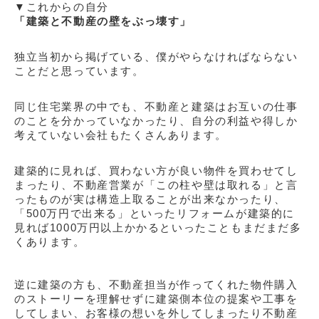
▼これからの自分
「建築と不動産の壁をぶっ壊す」
独立当初から
掲げている、僕が
やらなければならない
ことだと思っています。
同じ住宅業界の中でも、不動産と建築はお互いの仕事
のことを分かっていなかったり、自分の利益や得しか
考えていない会社もたくさんあります。
建築的に見れば、
買わない方が良い物件を買わせてし
まったり、
不動産営業が「この柱や壁は取れる」と言
ったものが実は構造上取ることが出来なかったり、
「
500
万円で出来る」といったリフォームが建築的に
見れば
1000
万円以上かかる
といったこともまだまだ多
くあります。
逆に建築の方も、不動産担当が作ってくれた物件購入
のストーリーを理解せずに建築側本位の提案や工事を
してしまい、お客様の想いを外してしまったり不動産