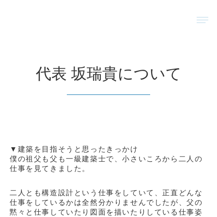
内
メ
容
ニ
を
ュ
ス
ー
キ
ッ
代表 坂瑞貴について
プ
▼建築を目指そうと思ったきっかけ
僕の祖父も父も
一級建築士で、小さいころから二人の
仕事を見てきました。
二人とも
構造設計という仕事をしていて、正直どんな
仕事をしているかは全然分かりませんでしたが、父の
黙々と仕事していたり図面を
描いたりしている
仕事姿