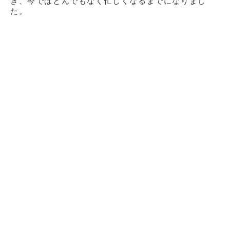
き、今ではとんでもなく忙しくなるまでに
なりまし
た。